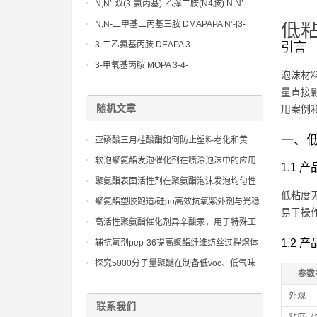
Methoxypropylamine CAS No:5332-73-0
N,N’-双(3-氨丙基)-乙撑二胺(N4胺) N,N’-
Bis(3-aminopropyl)-ethylenediamine CAS
N,N-二甲基二丙基三胺 DMAPAPA N’-[3-
低粘
No10563-26-5
(dimethylamino)propyllpropane-1,3-
3-二乙氨基丙胺 DEAPA 3-
引言
diamine CAS No10563-29-8
(Diethylamino)propylamine CAS No 104-
3-甲氧基丙胺 MOPA 3-4-
泡沫材
78-9
Methoxypropylamine CAS No 5332-73-0
量直接
随机文章
用案例
一、低
亚磷酸三月桂酸酯如何防止塑料老化和黄
变？
软泡聚氨酯发泡催化剂在喷涂泡沫中的应用
1.1 
聚氨酯表面活性剂在聚氨酯泡沫发泡均匀性
低粘度
和闭孔率控制中的关键作用
聚氨酯塑胶跑道/硅pu高效抗氧紫外剂与光稳
易于操
定剂的复配技术，构建全方位的老化防护体
高活性聚氨酯催化剂异辛酸汞，用于特殊工
系。
业场合，提供快速凝胶
1.2 
辅抗氧剂pep-36提高聚酯纤维纺丝过程熔体
稳定性
探究5000分子量聚醚在制备低voc、低气味
参数
聚氨酯中的应用
外观
联系我们