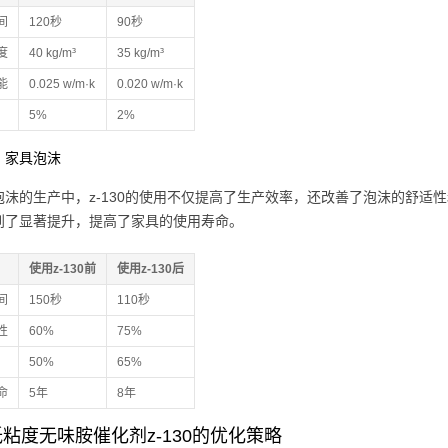
间
120秒
90秒
度
40 kg/m³
35 kg/m³
能
0.025 w/m·k
0.020 w/m·k
5%
2%
：家具泡沫
泡沫的生产中，z-130的使用不仅提高了生产效率，还改善了泡沫的舒适性
到了显著提升，提高了家具的使用寿命。
使用z-130前
使用z-130后
间
150秒
110秒
性
60%
75%
50%
65%
命
5年
8年
粘度无味胺催化剂z-130的优化策略