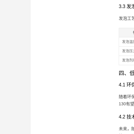
3.3 
发泡工
发泡温
发泡压
发泡剂
四、低
4.1 
随着环
130
4.2 
未来，