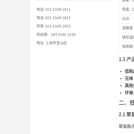
粘度（
电话: 021-5169 1811
密度（
电话: 021-5169 1822
闪点
传真: 021-5169 1833
溶解度
吴经理：183 0190 3156
储存温
地址: 上海市宝山区
保质期
1.3 
低粘
无味
高效
环保
二、低
2.1
聚氨酯