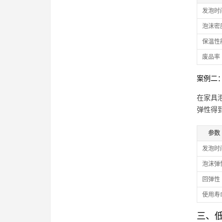
发泡时
泡沫密
保温性
废品率
案例二
在家具
弹性得
参数
发泡时
泡沫弹
回弹性
使用寿
三、低