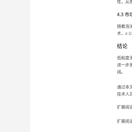
性，从
4.3 
随着泡
术，z-
结论
低粘度
进一步
阔。
通过本
技术人
扩展阅读
扩展阅读