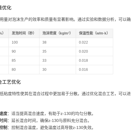
用量优化
30的用量对泡沫生产的效率和质量有显著影响。通过实验和数据分析，可以
%）
发泡时间（秒）
泡沫密度（kg/m³）
保温性能（w/m·k）
100
38
0.022
90
35
0.020
85
33
0.018
80
30
0.016
混合工艺优化
30的低粘度特性使其在混合过程中更加易于分散。通过优化混合工艺，可以进
速度
：适当提高混合速度，有助于z-130的均匀分散。
时间
：延长混合时间，确保z-130与原料充分混合。
控制
：控制混合温度，避免温度过高导致z-130失效。