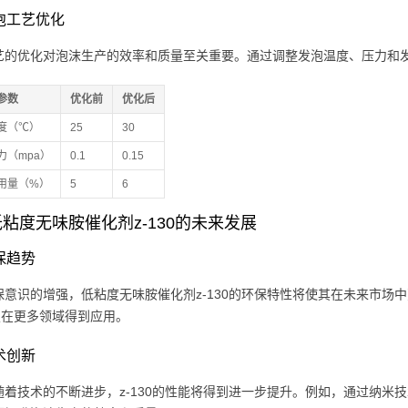
发泡工艺优化
艺的优化对泡沫生产的效率和质量至关重要。通过调整发泡温度、压力和
参数
优化前
优化后
度（℃）
25
30
力（mpa）
0.1
0.15
用量（%）
5
6
粘度无味胺催化剂z-130的未来发展
环保趋势
保意识的增强，低粘度无味胺催化剂z-130的环保特性将使其在未来市场
有望在更多领域得到应用。
技术创新
随着技术的不断进步，z-130的性能将得到进一步提升。例如，通过纳米技