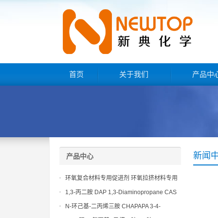
首页
关于我们
产品中
新闻
产品中心
环氧复合材料专用促进剂 环氧拉挤材料专用
促进剂 NT EP 120
1,3-丙二胺 DAP 1,3-Diaminopropane CAS
No 109-76-2
N-环己基-二丙烯三胺 CHAPAPA 3-4-