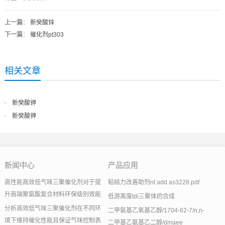
上一篇
：
新癸酸锌
下一篇
：
催化剂pt303
相关文章
新癸酸钾
新癸酸钾
新闻中心
产品应用
高性能高效低气味三聚催化剂对于提
粘结力改善助剂nt add as3228.pdf
升高端聚氨酯复合材料环保级别效能
低游离度tdi三聚体的合成
分析高效低气味三聚催化剂在不同环
二甲氨基乙氧基乙醇/1704-62-7/n,n-
境下维持催化性能且保证气味控制表
二甲基乙氨基乙二醇/dmaee