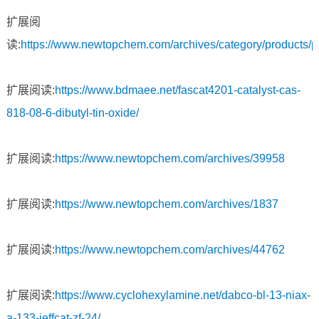
扩展阅
读:
https://www.newtopchem.com/archives/category/products/
扩展阅读:
https://www.bdmaee.net/fascat4201-catalyst-cas-
818-08-6-dibutyl-tin-oxide/
扩展阅读:
https://www.newtopchem.com/archives/39958
扩展阅读:
https://www.newtopchem.com/archives/1837
扩展阅读:
https://www.newtopchem.com/archives/44762
扩展阅读:
https://www.cyclohexylamine.net/dabco-bl-13-niax-
a-133-jeffcat-zf-24/