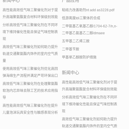
新闻中心
产品应用
高性能高效低气味三聚催化剂对于提
粘结力改善助剂nt add as3228.pdf
升高端聚氨酯复合材料环保级别效能
低游离度tdi三聚体的合成
分析高效低气味三聚催化剂在不同环
二甲氨基乙氧基乙醇/1704-62-7/n,n-
境下维持催化性能且保证气味控制表
二甲基乙氨基乙二醇/dmaee
现
五甲基二乙烯三胺
高效低气味三聚催化剂如何助力提升
二甲基苄胺
轨道交通聚氨酯内饰件的室内空气质
甲基单乙醇胺防护措施
量
使用高效低气味三聚催化剂优化高回
新闻中心
弹海绵生产流程并满足严苛环保出口
高性能高效低气味三聚催化剂对于提
高效低气味三聚催化剂在处理聚氨酯
升高端聚氨酯复合材料环保级别效能
软泡内芯异味去除工艺的技术应用指
分析高效低气味三聚催化剂在不同环
导
境下维持催化性能且保证气味控制表
高性能高效低气味三聚催化剂在提升
现
儿童泡沫玩具安全性与触感表现分析
高效低气味三聚催化剂如何助力提升
轨道交通聚氨酯内饰件的室内空气质