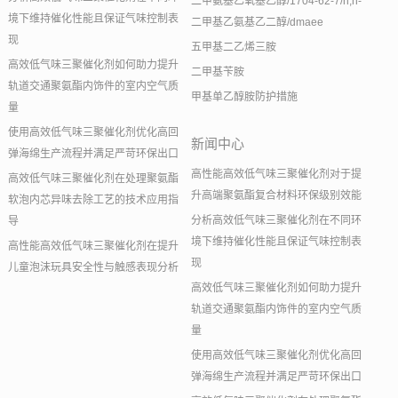
二甲氨基乙氧基乙醇/1704-62-7/n,n-
境下维持催化性能且保证气味控制表
二甲基乙氨基乙二醇/dmaee
现
五甲基二乙烯三胺
高效低气味三聚催化剂如何助力提升
二甲基苄胺
轨道交通聚氨酯内饰件的室内空气质
甲基单乙醇胺防护措施
量
使用高效低气味三聚催化剂优化高回
新闻中心
弹海绵生产流程并满足严苛环保出口
高性能高效低气味三聚催化剂对于提
高效低气味三聚催化剂在处理聚氨酯
升高端聚氨酯复合材料环保级别效能
软泡内芯异味去除工艺的技术应用指
分析高效低气味三聚催化剂在不同环
导
境下维持催化性能且保证气味控制表
高性能高效低气味三聚催化剂在提升
现
儿童泡沫玩具安全性与触感表现分析
高效低气味三聚催化剂如何助力提升
轨道交通聚氨酯内饰件的室内空气质
量
使用高效低气味三聚催化剂优化高回
弹海绵生产流程并满足严苛环保出口