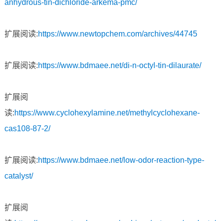
anhydrous-tin-dichloride-arkema-pmc/
扩展阅读:
https://www.newtopchem.com/archives/44745
扩展阅读:
https://www.bdmaee.net/di-n-octyl-tin-dilaurate/
扩展阅
读:
https://www.cyclohexylamine.net/methylcyclohexane-
cas108-87-2/
扩展阅读:
https://www.bdmaee.net/low-odor-reaction-type-
catalyst/
扩展阅