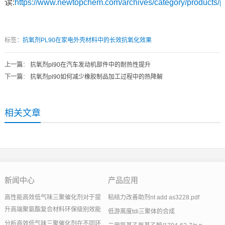
读:
https://www.newtopchem.com/archives/category/products/
标签：
抗氧剂PL90在家电外壳材料中的长效抗氧化效果
上一篇
：
抗氧剂pl90在汽车发动机部件中的耐热性提升
下一篇
：
抗氧剂pl90如何减少橡胶制品加工过程中的热降解
相关文章
新闻中心
产品应用
高性能高效低气味三聚催化剂对于提
粘结力改善助剂nt add as3228.pdf
升高端聚氨酯复合材料环保级别效能
低游离度tdi三聚体的合成
分析高效低气味三聚催化剂在不同环