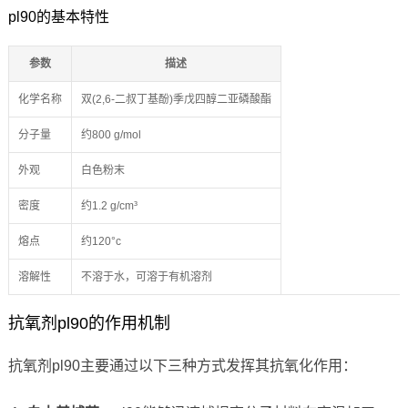
pl90的基本特性
参数
描述
化学名称
双(2,6-二叔丁基酚)季戊四醇二亚磷酸酯
分子量
约800 g/mol
外观
白色粉末
密度
约1.2 g/cm³
熔点
约120°c
溶解性
不溶于水，可溶于有机溶剂
抗氧剂pl90的作用机制
抗氧剂pl90主要通过以下三种方式发挥其抗氧化作用：