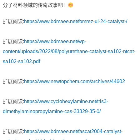
分子材料领域的传奇故事吧！
扩展阅读:
https://www.bdmaee.net/fomrez-ul-24-catalyst-/
扩展阅读:
https://www.bdmaee.net/wp-
content/uploads/2022/08/polyurethane-catalyst-sa102-ntcat-
sa102-sa102.pdf
扩展阅读:
https://www.newtopchem.com/archives/44602
扩展阅读:
https://www.cyclohexylamine.net/tris3-
dimethylaminopropylamine-cas-33329-35-0/
扩展阅读:
https://www.bdmaee.net/fascat2004-catalyst-