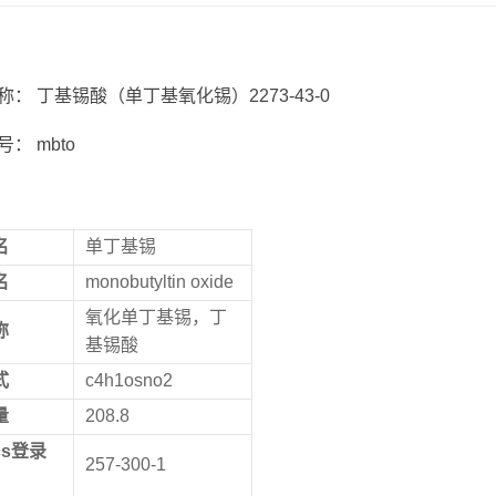
称： 丁基锡酸（单丁基氧化锡）2273-43-0
： mbto
名
单丁基锡
名
monobutyltin oxide
氧化单丁基锡，丁
称
基锡酸
式
c4h1osno2
量
208.8
cs
登录
257-300-1