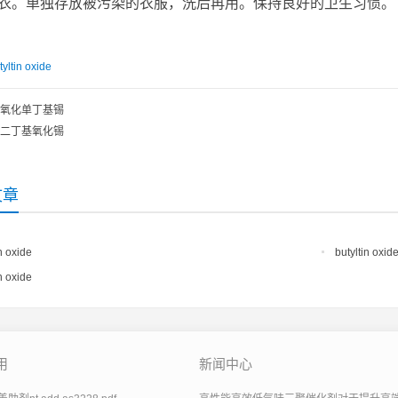
衣。单独存放被污染的衣服，洗后再用。保持良好的卫生习惯。
tyltin oxide
氧化单丁基锡
二丁基氧化锡
文章
n oxide
butyltin oxid
n oxide
用
新闻中心