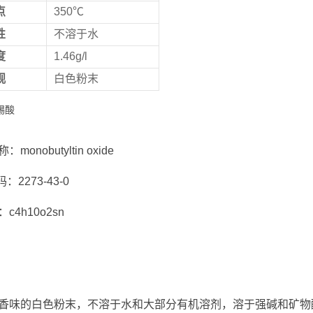
点
350℃
性
不溶于水
度
1.46g/l
观
白色粉末
monobutyltin oxide
码：2273-43-0
c4h10o2sn
香味的白色粉末，不溶于水和大部分有机溶剂，溶于强碱和矿物