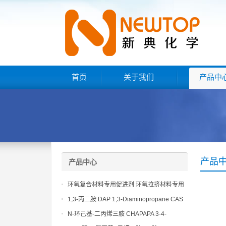
首页
关于我们
产品中
产品
产品中心
环氧复合材料专用促进剂 环氧拉挤材料专用
促进剂 NT EP 120
1,3-丙二胺 DAP 1,3-Diaminopropane CAS
No 109-76-2
N-环己基-二丙烯三胺 CHAPAPA 3-4-