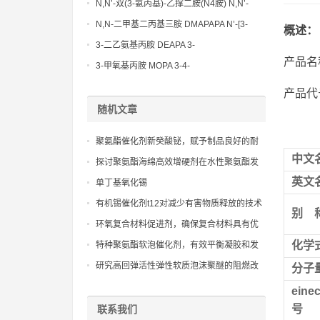
Methoxypropylamine CAS No:5332-73-0
N,N’-双(3-氨丙基)-乙撑二胺(N4胺) N,N’-
Bis(3-aminopropyl)-ethylenediamine CAS
N,N-二甲基二丙基三胺 DMAPAPA N’-[3-
概述：
No10563-26-5
(dimethylamino)propyllpropane-1,3-
3-二乙氨基丙胺 DEAPA 3-
diamine CAS No10563-29-8
产品名
(Diethylamino)propylamine CAS No 104-
3-甲氧基丙胺 MOPA 3-4-
78-9
Methoxypropylamine CAS No 5332-73-0
产品代号
随机文章
聚氨酯催化剂新癸酸铋，赋予制品良好的耐
中文
候性和抗紫外线性能
探讨聚氨酯海绵高效增硬剂在水性聚氨酯发
泡体系中的分散稳定性及增硬机理
英文
单丁基氧化锡
有机锡催化剂t12对减少有害物质释放的技术
别
改进
环氧复合材料促进剂，确保复合材料具有优
异的耐化学品和耐水解性能
化学
特种聚氨酯软泡催化剂，有效平衡凝胶和发
泡反应，确保泡沫孔径均匀细腻
研究高回弹活性弹性软质泡沫聚醚的阻燃改
分子
性
eine
号
联系我们