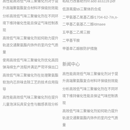
高性能高效低气味三聚催化剂对于提
粘结力改善助剂nt add as3228.pdf
升高端聚氨酯复合材料环保级别效能
低游离度tdi三聚体的合成
分析高效低气味三聚催化剂在不同环
二甲氨基乙氧基乙醇/1704-62-7/n,n-
境下维持催化性能且保证气味控制表
二甲基乙氨基乙二醇/dmaee
现
五甲基二乙烯三胺
高效低气味三聚催化剂如何助力提升
二甲基苄胺
轨道交通聚氨酯内饰件的室内空气质
甲基单乙醇胺防护措施
量
使用高效低气味三聚催化剂优化高回
新闻中心
弹海绵生产流程并满足严苛环保出口
高性能高效低气味三聚催化剂对于提
高效低气味三聚催化剂在处理聚氨酯
升高端聚氨酯复合材料环保级别效能
软泡内芯异味去除工艺的技术应用指
分析高效低气味三聚催化剂在不同环
导
境下维持催化性能且保证气味控制表
高性能高效低气味三聚催化剂在提升
现
儿童泡沫玩具安全性与触感表现分析
高效低气味三聚催化剂如何助力提升
轨道交通聚氨酯内饰件的室内空气质
量