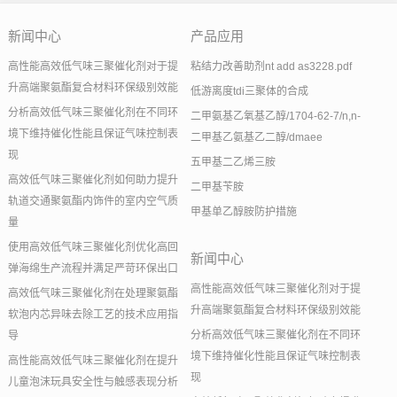
新闻中心
产品应用
高性能高效低气味三聚催化剂对于提
粘结力改善助剂nt add as3228.pdf
升高端聚氨酯复合材料环保级别效能
低游离度tdi三聚体的合成
分析高效低气味三聚催化剂在不同环
二甲氨基乙氧基乙醇/1704-62-7/n,n-
境下维持催化性能且保证气味控制表
二甲基乙氨基乙二醇/dmaee
现
五甲基二乙烯三胺
高效低气味三聚催化剂如何助力提升
二甲基苄胺
轨道交通聚氨酯内饰件的室内空气质
甲基单乙醇胺防护措施
量
使用高效低气味三聚催化剂优化高回
新闻中心
弹海绵生产流程并满足严苛环保出口
高性能高效低气味三聚催化剂对于提
高效低气味三聚催化剂在处理聚氨酯
升高端聚氨酯复合材料环保级别效能
软泡内芯异味去除工艺的技术应用指
分析高效低气味三聚催化剂在不同环
导
境下维持催化性能且保证气味控制表
高性能高效低气味三聚催化剂在提升
现
儿童泡沫玩具安全性与触感表现分析